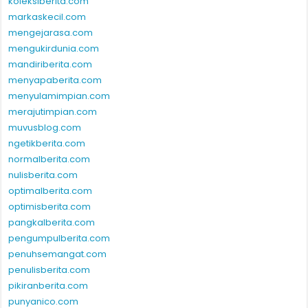
koleksiberita.com
markaskecil.com
mengejarasa.com
mengukirdunia.com
mandiriberita.com
menyapaberita.com
menyulamimpian.com
merajutimpian.com
muvusblog.com
ngetikberita.com
normalberita.com
nulisberita.com
optimalberita.com
optimisberita.com
pangkalberita.com
pengumpulberita.com
penuhsemangat.com
penulisberita.com
pikiranberita.com
punyanico.com