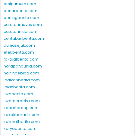
arsipumum.com
benarberita.com
beningberita.com
catatanmuvus.com
catatannico.com
ceritakanberita.com
duniasejuk.com
efekberita.com
faktualberita.com
harapandunia.com
hobingeblog.com
jadikanberita.com
jalanberita.com
jiwaberita.com
jiwamerdeka.com
kabarterang.com
kakakberadik.com
kalimatberita.com
karyaberita.com