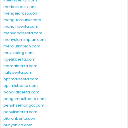
koleksiberita.com
markaskecil.com
mengejarasa.com
mengukirdunia.com
mandiriberita.com
menyapaberita.com
menyulamimpian.com
merajutimpian.com
muvusblog.com
ngetikberita.com
normalberita.com
nulisberita.com
optimalberita.com
optimisberita.com
pangkalberita.com
pengumpulberita.com
penuhsemangat.com
penulisberita.com
pikiranberita.com
punyanico.com