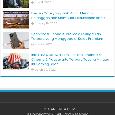
July 14, 2026
Desain Cafe yang Unik: Kunci Menarik
Pelanggan dan Membuat Kesuksesan Bisnis
January 16, 2025
Spesifikasi iPhone 15 Pro Max: Keunggulan
Terbaru yang Menggoda di Kelas Premium
July 22, 2026
Info HTM & Jadwal Film Bioskop Empire XXI
Cinema 21 Yogyakarta Terbaru Tayang Minggu
Ini Coming Soon
March 20, 2022
TEMUKANBERITA.COM
© Copyright 2026, All Rights Reserved