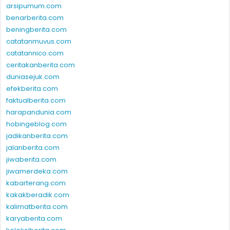
arsipumum.com
benarberita.com
beningberita.com
catatanmuvus.com
catatannico.com
ceritakanberita.com
duniasejuk.com
efekberita.com
faktualberita.com
harapandunia.com
hobingeblog.com
jadikanberita.com
jalanberita.com
jiwaberita.com
jiwamerdeka.com
kabarterang.com
kakakberadik.com
kalimatberita.com
karyaberita.com