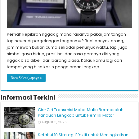
Pernah kepikiran nggak gimana rasanya pakai jam tangan
tag heuer di pergelangan tanganmu? Buat banyak orang,
jam mewah bukan cuma sekadar penunjuk waktu, tapi juga
simbol gaya hidup, prestise, dan rasa percaya diri yang
nggak bisa dibeli dari barang biasa. Kalau kamu lagi cari
tempat yang bisa kasih pengalaman lengkap …
Baca Selengkapnya »
Informasi Terkini
Ciri-Ciri Transmisi Motor Matic Bermasalah:
Panduan Lengkap untuk Pemilik Motor
August 5, 2026
Ketahui 10 Strategi Efektif untuk Meningkatkan