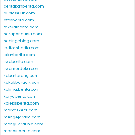
ceritakanberita.com
duniasejuk.com
efekberita.com
faktualberita.com
harapandunia.com
hobingeblog.com
jadikanberita.com
jalanberita.com
jiwaberita.com
jiwamerdeka.com
kabarterang.com
kakakberadik.com
kalimatberita.com
karyaberita.com
koleksiberita.com
markaskecil.com
mengejarasa.com
mengukirdunia.com
mandiriberita.com