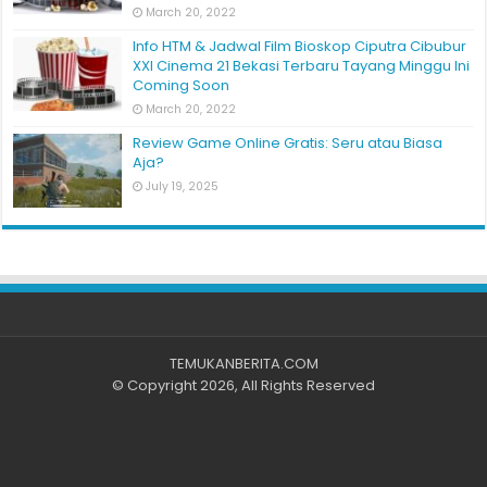
March 20, 2022
Info HTM & Jadwal Film Bioskop Ciputra Cibubur
XXI Cinema 21 Bekasi Terbaru Tayang Minggu Ini
Coming Soon
March 20, 2022
Review Game Online Gratis: Seru atau Biasa
Aja?
July 19, 2025
TEMUKANBERITA.COM
© Copyright 2026, All Rights Reserved