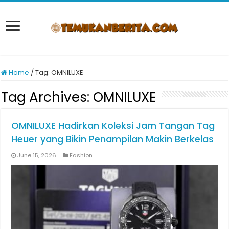
Home
/
Tag:
OMNILUXE
Tag Archives:
OMNILUXE
OMNILUXE Hadirkan Koleksi Jam Tangan Tag
Heuer yang Bikin Penampilan Makin Berkelas
June 15, 2026
Fashion