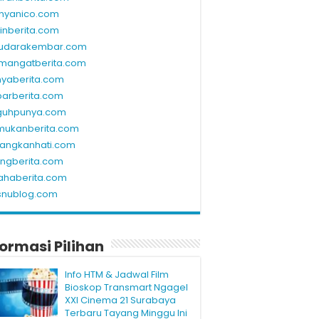
nyanico.com
linberita.com
udarakembar.com
mangatberita.com
nyaberita.com
barberita.com
guhpunya.com
mukanberita.com
rangkanhati.com
ungberita.com
ahaberita.com
snublog.com
formasi Pilihan
Info HTM & Jadwal Film
Bioskop Transmart Ngagel
XXI Cinema 21 Surabaya
Terbaru Tayang Minggu Ini