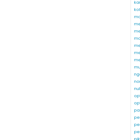
ka
ko
ma
me
me
ma
me
me
me
mu
ng
no
nu
op
op
pa
pe
pe
pe
pi