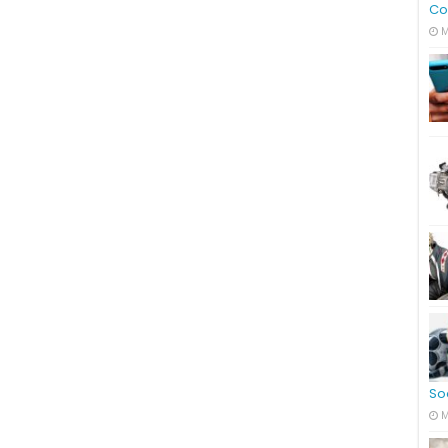
Co
M
So
M