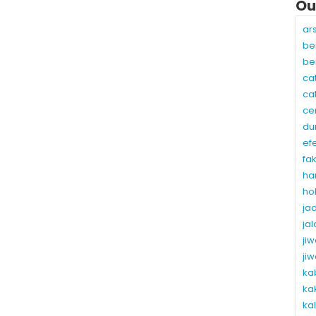
Ou
ar
be
be
ca
ca
ce
du
ef
fa
ha
ho
ja
ja
ji
ji
ka
ka
ka