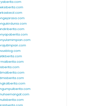
ryaberita.com
leksiberita.com
rkaskecil.com
ngejarasa.com
ngukirdunia.com
ndiriberita.com
nyapaberita.com
nyulamimpian.com
rajutimpian.com
vusblog.com
etikberita.com
rmalberita.com
lisberita.com
timalberita.com
timisberita.com
ngkalberita.com
ngumpulberita.com
nuhsemangat.com
nulisberita.com
kiranberita.com