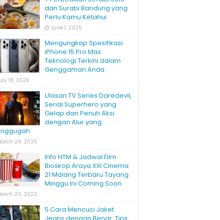
dan Surabi Bandung yang
Perlu Kamu Ketahui
June 1, 2025
Mengungkap Spesifikasi
iPhone 15 Pro Max:
Teknologi Terkini dalam
Genggaman Anda
uly 18, 2026
Ulasan TV Series Daredevil,
Serial Superhero yang
Gelap dan Penuh Aksi
dengan Alur yang
nggugah
arch 29, 2025
Info HTM & Jadwal Film
Bioskop Araya XXI Cinema
21 Malang Terbaru Tayang
Minggu Ini Coming Soon
arch 20, 2022
5 Cara Mencuci Jaket
Jeans dengan Benar: Tips