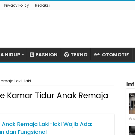
Privacy Policy
Redaksi
A HIDUP
FASHION
TEKNO
OTOMOTIF
Remaja Laki-Laki
In
re Kamar Tidur Anak Remaja
A
r Anak Remaja Laki-laki Wajib Ada:
n dan Fungsional