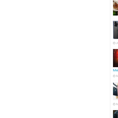
J
Me
M
M