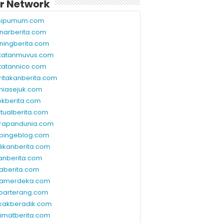
r Network
sipumum.com
narberita.com
ningberita.com
tatanmuvus.com
tatannico.com
ritakanberita.com
niasejuk.com
ekberita.com
ktualberita.com
rapandunia.com
bingeblog.com
dikanberita.com
lanberita.com
waberita.com
wamerdeka.com
barterang.com
kakberadik.com
limatberita.com