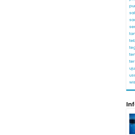
pu
sa
sa
se
ta
te
te
te
te
uj
us
wi
In