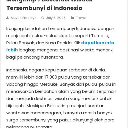
Tersembunyi di Indonesia
Muvus Prasetyo
July 6, 2026
Travel
Kunjungi keindahan tersembunyi Indonesia dengan
menjelajahi pulau-pulau eksotis seperti Ternate,
Pulau Banyak, dan Nusa Penida. Klik
dapatkan info
lebih
lengkap mengenai destinasi wisata menarik
bagi pelancong nusantara.
Indonesia, negara kepulauan terbesar di dunia,
memiliki lebih dari 17.000 pulau yang tersebar dari
Sabang hingga Merauke. Banyak dari pulau-pulau ini
menawarkan keindahan alam yang belum terjamah
dan menjadi destinasi wisata yang menarik untuk
dijelajahi. Meskipun Bali sering menjadi sorotan
wisatawan mancanegara, ternyata masih banyak
surga tersembunyi yang patut dikunjungi oleh para
pelancong nusantara.