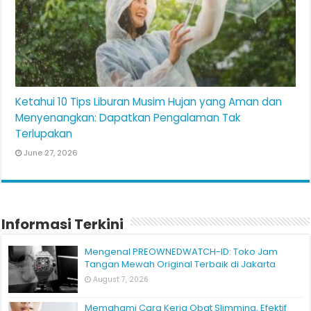
Ketahui 10 Tips Liburan Musim Hujan yang Aman dan
Menyenangkan: Dapatkan Pengalaman Tak
Terlupakan
June 27, 2026
Informasi Terkini
Mengenal PREOWNEDWATCH-ID: Toko Jam
Tangan Mewah Original Terbaik di Jakarta
August 7, 2026
Memahami Cara Kerja Obat Slimming, Efektif