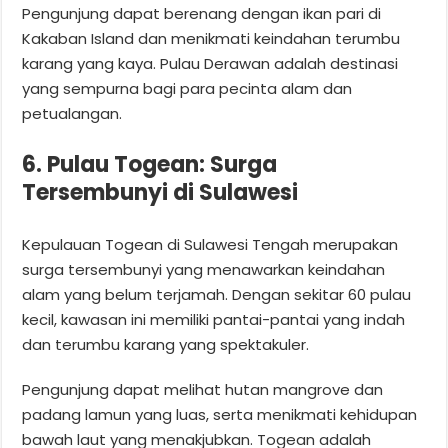
Pengunjung dapat berenang dengan ikan pari di
Kakaban Island dan menikmati keindahan terumbu
karang yang kaya. Pulau Derawan adalah destinasi
yang sempurna bagi para pecinta alam dan
petualangan.
6. Pulau Togean: Surga
Tersembunyi di Sulawesi
Kepulauan Togean di Sulawesi Tengah merupakan
surga tersembunyi yang menawarkan keindahan
alam yang belum terjamah. Dengan sekitar 60 pulau
kecil, kawasan ini memiliki pantai-pantai yang indah
dan terumbu karang yang spektakuler.
Pengunjung dapat melihat hutan mangrove dan
padang lamun yang luas, serta menikmati kehidupan
bawah laut yang menakjubkan. Togean adalah