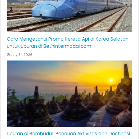
Cara Mengetahui Promo Kereta Api di Korea Selatan
untuk Liburan di Bethintermodal.com
July 31, 2026
Liburan di Borobudur: Panduan Aktivitas dan Destinasi