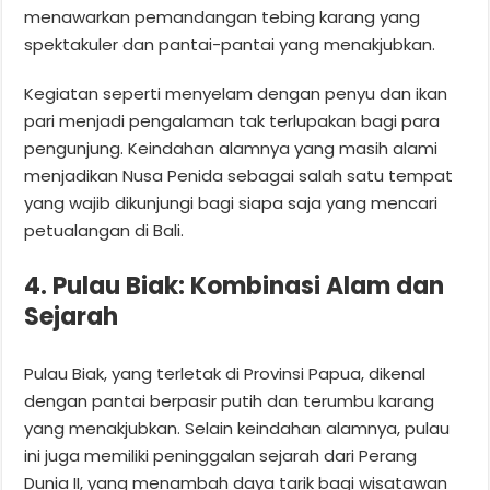
menawarkan pemandangan tebing karang yang
spektakuler dan pantai-pantai yang menakjubkan.
Kegiatan seperti menyelam dengan penyu dan ikan
pari menjadi pengalaman tak terlupakan bagi para
pengunjung. Keindahan alamnya yang masih alami
menjadikan Nusa Penida sebagai salah satu tempat
yang wajib dikunjungi bagi siapa saja yang mencari
petualangan di Bali.
4. Pulau Biak: Kombinasi Alam dan
Sejarah
Pulau Biak, yang terletak di Provinsi Papua, dikenal
dengan pantai berpasir putih dan terumbu karang
yang menakjubkan. Selain keindahan alamnya, pulau
ini juga memiliki peninggalan sejarah dari Perang
Dunia II, yang menambah daya tarik bagi wisatawan