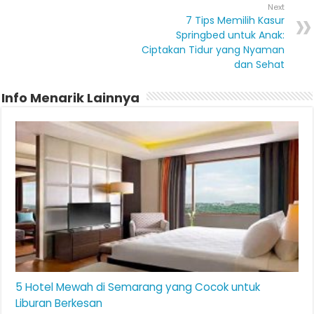
Next
7 Tips Memilih Kasur
Springbed untuk Anak:
Ciptakan Tidur yang Nyaman
dan Sehat
Info Menarik Lainnya
5 Hotel Mewah di Semarang yang Cocok untuk
Liburan Berkesan