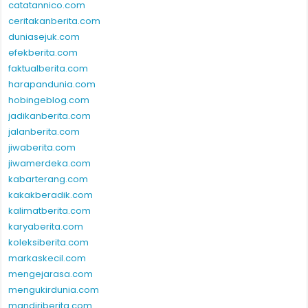
catatannico.com
ceritakanberita.com
duniasejuk.com
efekberita.com
faktualberita.com
harapandunia.com
hobingeblog.com
jadikanberita.com
jalanberita.com
jiwaberita.com
jiwamerdeka.com
kabarterang.com
kakakberadik.com
kalimatberita.com
karyaberita.com
koleksiberita.com
markaskecil.com
mengejarasa.com
mengukirdunia.com
mandiriberita.com