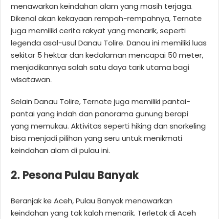
menawarkan keindahan alam yang masih terjaga.
Dikenal akan kekayaan rempah-rempahnya, Ternate
juga memiliki cerita rakyat yang menarik, seperti
legenda asal-usul Danau Tolire. Danau ini memiliki luas
sekitar 5 hektar dan kedalaman mencapai 50 meter,
menjadikannya salah satu daya tarik utama bagi
wisatawan.
Selain Danau Tolire, Ternate juga memiliki pantai-
pantai yang indah dan panorama gunung berapi
yang memukau. Aktivitas seperti hiking dan snorkeling
bisa menjadi pilihan yang seru untuk menikmati
keindahan alam di pulau ini.
2. Pesona Pulau Banyak
Beranjak ke Aceh, Pulau Banyak menawarkan
keindahan yang tak kalah menarik. Terletak di Aceh