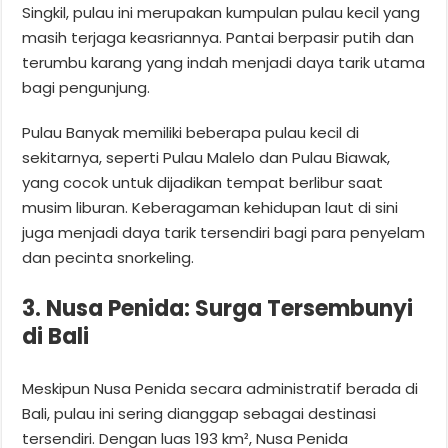
Singkil, pulau ini merupakan kumpulan pulau kecil yang
masih terjaga keasriannya. Pantai berpasir putih dan
terumbu karang yang indah menjadi daya tarik utama
bagi pengunjung.
Pulau Banyak memiliki beberapa pulau kecil di
sekitarnya, seperti Pulau Malelo dan Pulau Biawak,
yang cocok untuk dijadikan tempat berlibur saat
musim liburan. Keberagaman kehidupan laut di sini
juga menjadi daya tarik tersendiri bagi para penyelam
dan pecinta snorkeling.
3. Nusa Penida: Surga Tersembunyi
di Bali
Meskipun Nusa Penida secara administratif berada di
Bali, pulau ini sering dianggap sebagai destinasi
tersendiri. Dengan luas 193 km², Nusa Penida