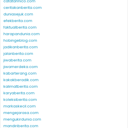
catatannico.com
ceritakanberita.com
duniasejuk.com
efekberita.com
faktualberita.com
harapandunia.com
hobingeblog.com
jadikanberita.com
jalanberita.com
jiwaberita.com
jiwamerdeka.com
kabarterang.com
kakakberadik.com
kalimatberita.com
karyaberita.com
koleksiberita.com
markaskecil.com
mengejarasa.com
mengukirdunia.com
mandiriberita.com