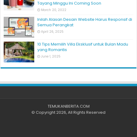
Tayang Minggu Ini Coming Soon
March 20, 2022
Inilah Alasan Desain Website Harus Responsif di
Semua Perangkat
April 26, 2025
10 Tips Memilih Villa Eksklusif untuk Bulan Madu
yang Romantis
June 1, 2025
TEMUKANBERITA.COM
© Copyright 2026, All Rights Reserved