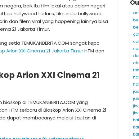
Ou
 negara, baik itu film lokal atau dalam negeri
ar
ffice hollywood terlaris, film india bollywood
be
arin dan filem viral yang happening lainnya bisa
be
nema 21 Jakarta Timur.
ca
ca
jung setia TEMUKANBERITA.COM sangat kepo
ce
op Arion XXI Cinema 21 Jakarta Timur
HTM dan
du
ef
fa
kop Arion XXI Cinema 21
ha
ho
ja
ja
lm bioskop di TEMUKANBERITA.COM yang
ji
an HTM terbaru di Bioskop Arion XXI Cinema 21
ji
nda dapat membacanya melalui tautan di
ka
ka
ka