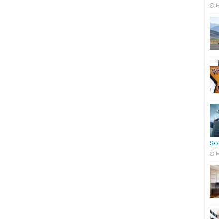
M
So
M