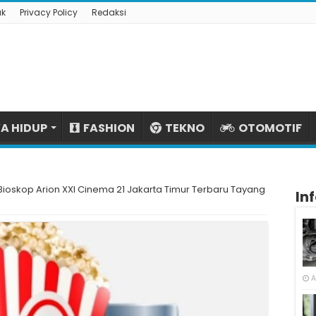
ak
Privacy Policy
Redaksi
A HIDUP
FASHION
TEKNO
OTOMOTIF
 Bioskop Arion XXI Cinema 21 Jakarta Timur Terbaru Tayang
In
A