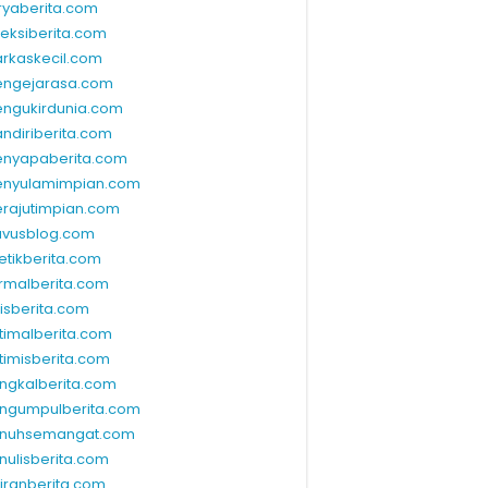
ryaberita.com
leksiberita.com
rkaskecil.com
ngejarasa.com
ngukirdunia.com
ndiriberita.com
nyapaberita.com
nyulamimpian.com
rajutimpian.com
vusblog.com
etikberita.com
rmalberita.com
lisberita.com
timalberita.com
timisberita.com
ngkalberita.com
ngumpulberita.com
nuhsemangat.com
nulisberita.com
kiranberita.com