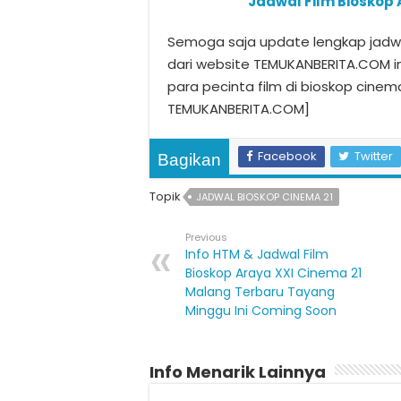
Jadwal Film Bioskop 
Semoga saja update lengkap jadwal
dari website TEMUKANBERITA.COM i
para pecinta film di bioskop cinema
TEMUKANBERITA.COM]
Facebook
Twitter
Bagikan
Topik
JADWAL BIOSKOP CINEMA 21
Previous
Info HTM & Jadwal Film
Bioskop Araya XXI Cinema 21
Malang Terbaru Tayang
Minggu Ini Coming Soon
Info Menarik Lainnya