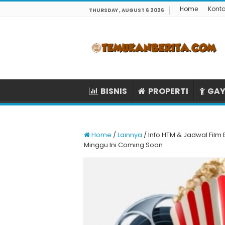
Home
Kont
THURSDAY , AUGUST 6 2026
BISNIS
PROPERTI
GAY
Home
/
Lainnya
/
Info HTM & Jadwal Film
Minggu Ini Coming Soon