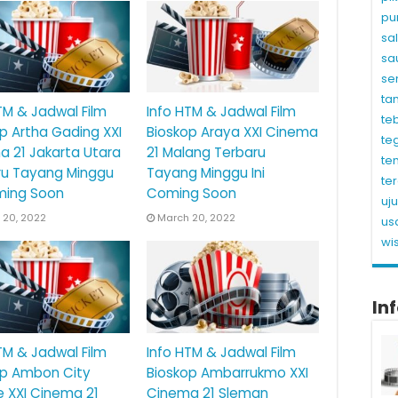
pu
sa
sa
se
ta
TM & Jadwal Film
Info HTM & Jadwal Film
te
p Artha Gading XXI
Bioskop Araya XXI Cinema
te
 21 Jakarta Utara
21 Malang Terbaru
te
ru Tayang Minggu
Tayang Minggu Ini
te
ming Soon
Coming Soon
uj
 20, 2022
March 20, 2022
us
wi
In
TM & Jadwal Film
Info HTM & Jadwal Film
op Ambon City
Bioskop Ambarrukmo XXI
 XXI Cinema 21
Cinema 21 Sleman