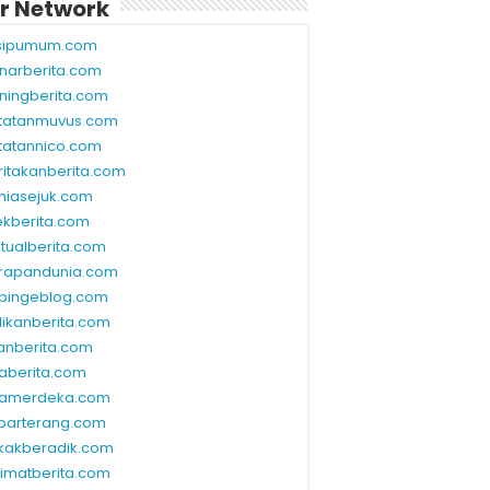
r Network
sipumum.com
narberita.com
ningberita.com
tatanmuvus.com
tatannico.com
ritakanberita.com
niasejuk.com
ekberita.com
ktualberita.com
rapandunia.com
bingeblog.com
dikanberita.com
lanberita.com
waberita.com
wamerdeka.com
barterang.com
kakberadik.com
limatberita.com