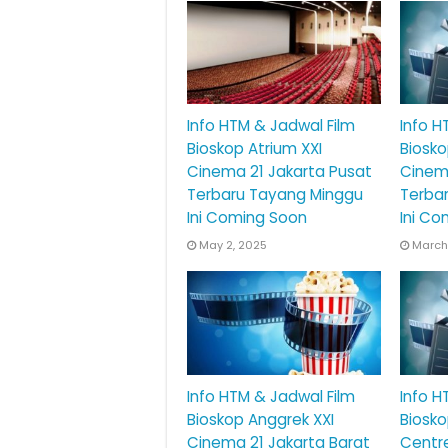
Info HTM & Jadwal Film
Info H
Bioskop Atrium XXI
Biosko
Cinema 21 Jakarta Pusat
Cinema
Terbaru Tayang Minggu
Terba
Ini Coming Soon
Ini Co
May 2, 2025
March
Info HTM & Jadwal Film
Info H
Bioskop Anggrek XXI
Biosk
Cinema 21 Jakarta Barat
Centre