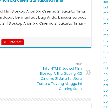
Arion XXI Cinema 21 Jakarta Timur
ka
ko
 film Bioskop Arion XXI Cinema 21 Jakarta Timur
ma
ni dapat bermanfaat bagi Anda, khususnya buat
me
 21. [Bioskop Arion XXI Cinema 21 Jakarta Timur –
me
ma
me
me
Pinterest
me
mu
ng
no
Next
Info HTM & Jadwal Film
nu
Bioskop Artha Gading XXI
op
Cinema 21 Jakarta Utara
op
Terbaru Tayang Minggu Ini
pa
Coming Soon
pe
pe
pe
pi