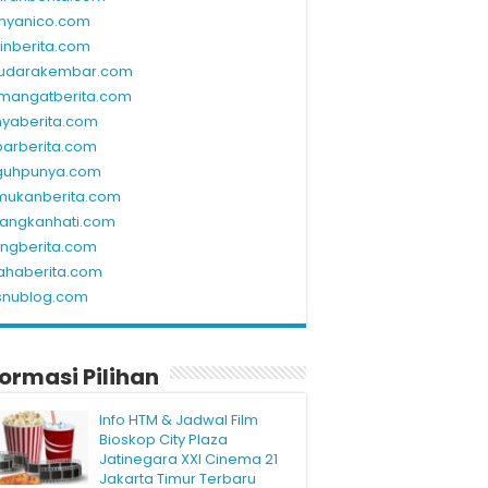
nyanico.com
linberita.com
udarakembar.com
mangatberita.com
nyaberita.com
barberita.com
guhpunya.com
mukanberita.com
rangkanhati.com
ungberita.com
ahaberita.com
snublog.com
formasi Pilihan
Info HTM & Jadwal Film
Bioskop City Plaza
Jatinegara XXI Cinema 21
Jakarta Timur Terbaru