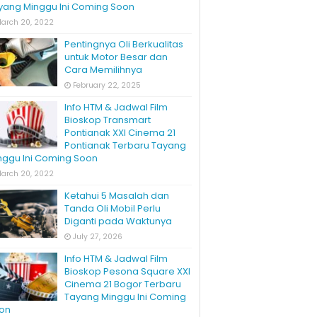
yang Minggu Ini Coming Soon
arch 20, 2022
Pentingnya Oli Berkualitas
untuk Motor Besar dan
Cara Memilihnya
February 22, 2025
Info HTM & Jadwal Film
Bioskop Transmart
Pontianak XXI Cinema 21
Pontianak Terbaru Tayang
nggu Ini Coming Soon
arch 20, 2022
Ketahui 5 Masalah dan
Tanda Oli Mobil Perlu
Diganti pada Waktunya
July 27, 2026
Info HTM & Jadwal Film
Bioskop Pesona Square XXI
Cinema 21 Bogor Terbaru
Tayang Minggu Ini Coming
on