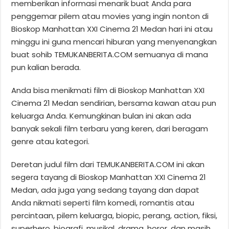
memberikan informasi menarik buat Anda para
penggemar pilem atau movies yang ingin nonton di
Bioskop Manhattan XXI Cinema 21 Medan hari ini atau
minggu ini guna mencari hiburan yang menyenangkan
buat sohib TEMUKANBERITA.COM semuanya di mana
pun kalian berada.
Anda bisa menikmati film di Bioskop Manhattan XXI
Cinema 21 Medan sendirian, bersama kawan atau pun
keluarga Anda. Kemungkinan bulan ini akan ada
banyak sekali film terbaru yang keren, dari beragam
genre atau kategori.
Deretan judul film dari TEMUKANBERITA.COM ini akan
segera tayang di Bioskop Manhattan XXI Cinema 21
Medan, ada juga yang sedang tayang dan dapat
Anda nikmati seperti film komedi, romantis atau
percintaan, pilem keluarga, biopic, perang, action, fiksi,
superhero, biografi, musikal, drama, horor, dan masih