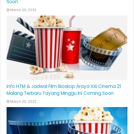
Soon
March 20, 2022
Info HTM & Jadwal Film Bioskop Araya XXI Cinema 21
Malang Terbaru Tayang Minggu Ini Coming Soon
March 20, 2022