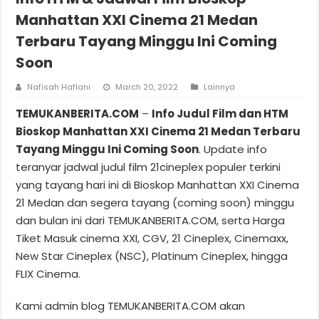
Manhattan XXI Cinema 21 Medan
Terbaru Tayang Minggu Ini Coming
Soon
Nafisah Haflani
March 20, 2022
Lainnya
TEMUKANBERITA.COM
–
Info Judul Film dan HTM
Bioskop Manhattan XXI Cinema 21 Medan Terbaru
Tayang Minggu Ini Coming Soon
. Update info
teranyar jadwal judul film 21cineplex populer terkini
yang tayang hari ini di Bioskop Manhattan XXI Cinema
21 Medan dan segera tayang (coming soon) minggu
dan bulan ini dari TEMUKANBERITA.COM, serta Harga
Tiket Masuk cinema XXI, CGV, 21 Cineplex, Cinemaxx,
New Star Cineplex (NSC), Platinum Cineplex, hingga
FLIX Cinema.
Kami admin blog TEMUKANBERITA.COM akan