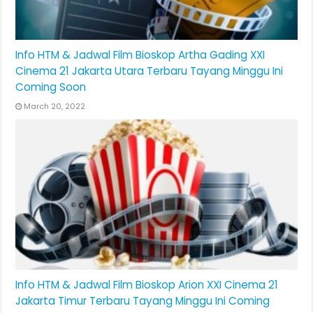
Info HTM & Jadwal Film Bioskop Artha Gading XXI
Cinema 21 Jakarta Utara Terbaru Tayang Minggu Ini
Coming Soon
March 20, 2022
Info HTM & Jadwal Film Bioskop Arion XXI Cinema 21
Jakarta Timur Terbaru Tayang Minggu Ini Coming