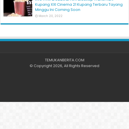
Kupang XXI Cinema 21 Kupang Terbaru Tayang
Minggu Ini Coming Soon
March 20, 2022
TEMUKANBERITA.COM
© Copyright 2026, All Rights Reserved