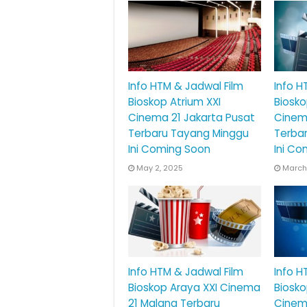
Info HTM & Jadwal Film
Info H
Bioskop Atrium XXI
Biosko
Cinema 21 Jakarta Pusat
Cinema
Terbaru Tayang Minggu
Terba
Ini Coming Soon
Ini Co
May 2, 2025
March
Info HTM & Jadwal Film
Info H
Bioskop Araya XXI Cinema
Biosko
21 Malang Terbaru
Cinema