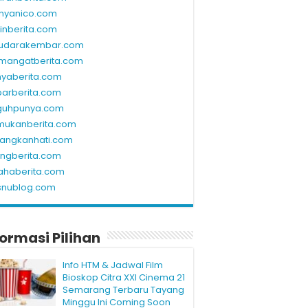
nyanico.com
linberita.com
udarakembar.com
mangatberita.com
nyaberita.com
barberita.com
guhpunya.com
mukanberita.com
rangkanhati.com
ungberita.com
ahaberita.com
snublog.com
formasi Pilihan
Info HTM & Jadwal Film
Bioskop Citra XXI Cinema 21
Semarang Terbaru Tayang
Minggu Ini Coming Soon