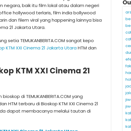
Ou
 negara, baik itu film lokal atau dalam negeri
ar
ffice hollywood terlaris, film india bollywood
be
arin dan filem viral yang happening lainnya bisa
be
ema 21 Jakarta Utara.
ca
ca
jung setia TEMUKANBERITA.COM sangat kepo
ce
op KTM XXI Cinema 21 Jakarta Utara
HTM dan
du
ef
fa
kop KTM XXI Cinema 21
ha
ho
ja
ja
lm bioskop di TEMUKANBERITA.COM yang
ji
dan HTM terbaru di Bioskop KTM XXI Cinema 21
ji
Anda dapat membacanya melalui tautan di
ka
ka
ka