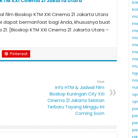
 KTM XXI Cinema 21 Jakarta Utara
ka
ko
 film Bioskop KTM XXI Cinema 21 Jakarta Utara
ma
ni dapat bermanfaat bagi Anda, khususnya buat
me
a 21. [Bioskop KTM XXI Cinema 21 Jakarta Utara –
me
ma
me
me
Pinterest
me
mu
ng
no
Next
Info HTM & Jadwal Film
nu
Bioskop Kuningan City XXI
op
Cinema 21 Jakarta Selatan
op
Terbaru Tayang Minggu Ini
pa
Coming Soon
pe
pe
pe
pi