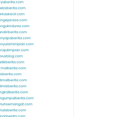
ryaberita.com
leksiberita.com
rkaskecil.com
ngejarasa.com
ngukirdunia.com
ndiriberita.com
nyapaberita.com
nyulamimpian.com
rajutimpian.com
vusblog.com
etikberita.com
rmalberita.com
lisberita.com
timalberita.com
timisberita.com
ngkalberita.com
ngumpulberita.com
nuhsemangat.com
nulisberita.com
kiranberita.com