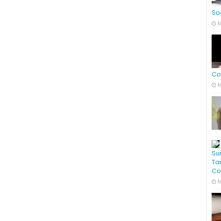
So
M
Co
M
Su
Ta
Co
M