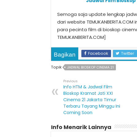
Jadwal Film Bioskop
Semoga saja update lengkap jadwal
dari website TEMUKANBERITA.COM i
para pecinta film di bioskop cinem
TEMUKANBERITA.COM]
Facebook
Twitter
Bagikan
Topik
JADWAL BIOSKOP CINEMA 21
Previous
Info HTM & Jadwal Film
Bioskop Kramat Jati XXI
Cinema 21 Jakarta Timur
Terbaru Tayang Minggu Ini
Coming Soon
Info Menarik Lainnya