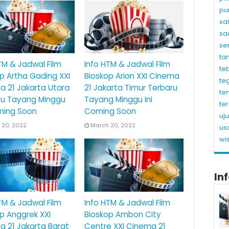
pu
sa
sa
se
ta
TM & Jadwal Film
Info HTM & Jadwal Film
te
p Artha Gading XXI
Bioskop Arion XXI Cinema
te
 21 Jakarta Utara
21 Jakarta Timur Terbaru
te
ru Tayang Minggu
Tayang Minggu Ini
te
ming Soon
Coming Soon
uj
 20, 2022
March 20, 2022
us
wi
In
TM & Jadwal Film
Info HTM & Jadwal Film
p Anggrek XXI
Bioskop Ambon City
 21 Jakarta Barat
Centre XXI Cinema 21