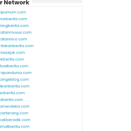
r Network
sipumum.com
narberita.com
ningberita.com
tatanmuvus.com
tatannico.com
ritakanberita.com
niasejuk.com
ekberita.com
ktualberita.com
rapandunia.com
bingeblog.com
dikanberita.com
lanberita.com
waberita.com
wamerdeka.com
barterang.com
kakberadik.com
limatberita.com