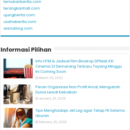
teguhpunya.com
temukanberita.com
terangkanhati.com
ujungberita.com
usahaberita.com
wisnublog.com
Informasi Pilihan
Info HTM & Jadwal Film Bioskop DPMall XXI
Cinema 21 Semarang Terbaru Tayang Minggu
Ini Coming Soon
March 20, 2022
Peran Organisasi Non Profit Amal, Mengubah
Dunia Lewat Kebaikan
January 25, 2025
Tips Menghadapi Jet Lag agar Tetap Fit Selama
Liburan