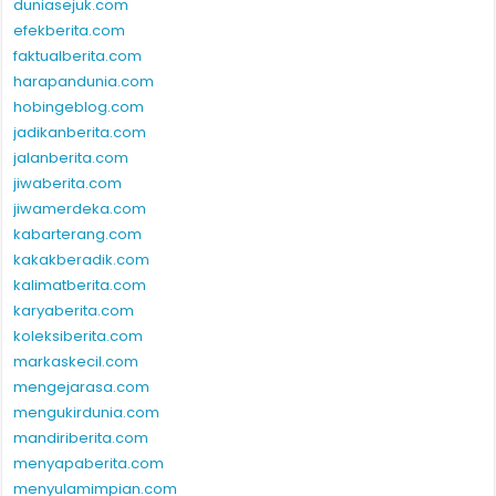
ceritakanberita.com
duniasejuk.com
efekberita.com
faktualberita.com
harapandunia.com
hobingeblog.com
jadikanberita.com
jalanberita.com
jiwaberita.com
jiwamerdeka.com
kabarterang.com
kakakberadik.com
kalimatberita.com
karyaberita.com
koleksiberita.com
markaskecil.com
mengejarasa.com
mengukirdunia.com
mandiriberita.com