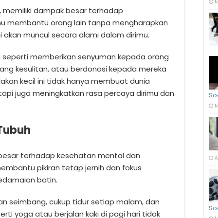
M
n, memiliki dampak besar terhadap
amu membantu orang lain tanpa mengharapkan
 akan muncul secara alami dalam dirimu.
na seperti memberikan senyuman kepada orang
ng kesulitan, atau berdonasi kepada mereka
kan kecil ini tidak hanya membuat dunia
tapi juga meningkatkan rasa percaya dirimu dan
So
M
 Tubuh
h besar terhadap kesehatan mental dan
A
mbantu pikiran tetap jernih dan fokus
edamaian batin.
an seimbang, cukup tidur setiap malam, dan
So
perti yoga atau berjalan kaki di pagi hari tidak