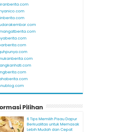
kiranberita.com
nyanico.com
linberita.com
udarakembar.com
mangatberita.com
nyaberita.com
barberita.com
guhpunya.com
mukanberita.com
rangkanhati.com
ungberita.com
ahaberita.com
snublog.com
formasi Pilihan
6 Tips Memilih Pisau Dapur
Berkualitas untuk Memasak
Lebih Mudah dan Cepat