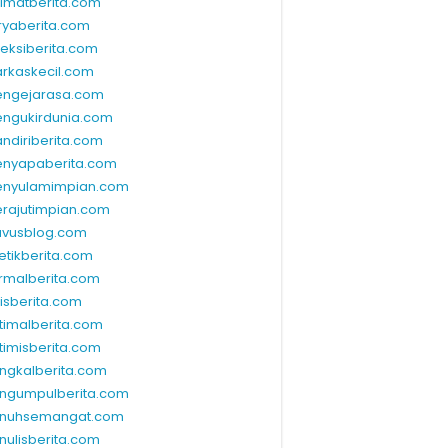
limatberita.com
ryaberita.com
leksiberita.com
rkaskecil.com
ngejarasa.com
ngukirdunia.com
ndiriberita.com
nyapaberita.com
nyulamimpian.com
rajutimpian.com
vusblog.com
etikberita.com
rmalberita.com
lisberita.com
timalberita.com
timisberita.com
ngkalberita.com
ngumpulberita.com
nuhsemangat.com
nulisberita.com