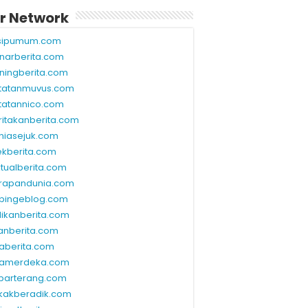
r Network
sipumum.com
narberita.com
ningberita.com
tatanmuvus.com
tatannico.com
ritakanberita.com
niasejuk.com
ekberita.com
ktualberita.com
rapandunia.com
bingeblog.com
dikanberita.com
lanberita.com
waberita.com
wamerdeka.com
barterang.com
kakberadik.com