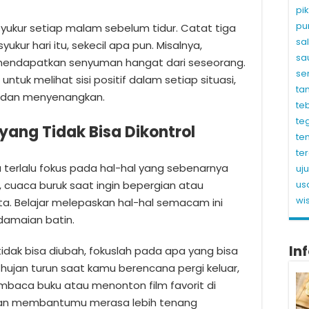
pi
pu
syukur setiap malam sebelum tidur. Catat tiga
sa
ur hari itu, sekecil apa pun. Misalnya,
sa
mendapatkan senyuman hangat dari seseorang.
se
ntuk melihat sisi positif dalam setiap situasi,
ta
an dan menyenangkan.
te
te
yang Tidak Bisa Dikontrol
te
te
na terlalu fokus pada hal-hal yang sebenarnya
uj
ya, cuaca buruk saat ingin bepergian atau
us
wi
ita. Belajar melepaskan hal-hal semacam ini
damaian batin.
In
tidak bisa diubah, fokuslah pada apa yang bisa
ka hujan turun saat kamu berencana pergi keluar,
baca buku atau menonton film favorit di
i akan membantumu merasa lebih tenang