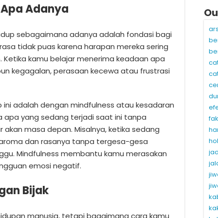
n Apa Adanya
Ou
ar
idup sebagaimana adanya adalah fondasi bagi
be
rasa tidak puas karena harapan mereka sering
be
n. Ketika kamu belajar menerima keadaan apa
ca
pun kegagalan, perasaan kecewa atau frustrasi
ca
ce
du
ap ini adalah dengan mindfulness atau kesadaran
ef
 apa yang sedang terjadi saat ini tanpa
fa
r akan masa depan. Misalnya, ketika sedang
ha
n aroma dan rasanya tanpa tergesa-gesa
ho
ja
nggu. Mindfulness membantu kamu merasakan
ja
angguan emosi negatif.
ji
ji
gan Bijak
ka
ka
ehidupan manusia, tetapi bagaimana cara kamu