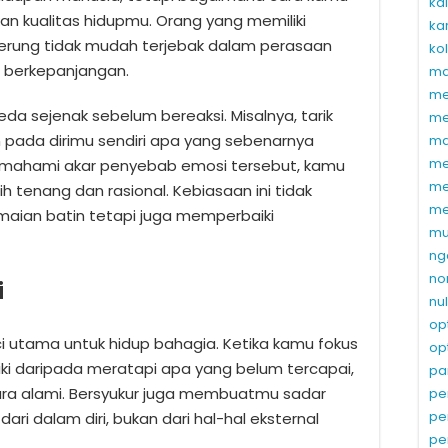
ka
 kualitas hidupmu. Orang yang memiliki
ka
erung tidak mudah terjebak dalam perasaan
ko
 berkepanjangan.
ma
me
eda sejenak sebelum bereaksi. Misalnya, tarik
me
pada dirimu sendiri apa yang sebenarnya
ma
me
mahami akar penyebab emosi tersebut, kamu
me
h tenang dan rasional. Kebiasaan ini tidak
me
ian batin tetapi juga memperbaiki
mu
ng
no
i
nu
op
ci utama untuk hidup bahagia. Ketika kamu fokus
op
liki daripada meratapi apa yang belum tercapai,
pa
ra alami. Bersyukur juga membuatmu sadar
pe
pe
ri dalam diri, bukan dari hal-hal eksternal
pe