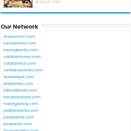
July 30, 2026
Our Network
arsipumum.com
benarberita.com
beningberita.com
catatanmuvus.com
catatannico.com
ceritakanberita.com
duniasejuk.com
efekberita.com
faktualberita.com
harapandunia.com
hobingeblog.com
jadikanberita.com
jalanberita.com
jiwaberita.com
jiwamerdeka.com