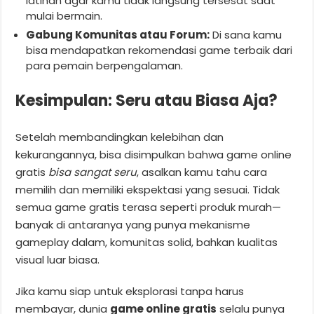
latihan agar kamu tidak langsung tersesat saat
mulai bermain.
Gabung Komunitas atau Forum:
Di sana kamu
bisa mendapatkan rekomendasi game terbaik dari
para pemain berpengalaman.
Kesimpulan: Seru atau Biasa Aja?
Setelah membandingkan kelebihan dan
kekurangannya, bisa disimpulkan bahwa game online
gratis
bisa sangat seru
, asalkan kamu tahu cara
memilih dan memiliki ekspektasi yang sesuai. Tidak
semua game gratis terasa seperti produk murah—
banyak di antaranya yang punya mekanisme
gameplay dalam, komunitas solid, bahkan kualitas
visual luar biasa.
Jika kamu siap untuk eksplorasi tanpa harus
membayar, dunia
game online gratis
selalu punya