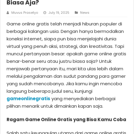
Biasa Aja?
Muvus Prasetyo
July 19, 2025
News
Game online gratis telah menjadi hiburan populer di
berbagai kalangan usia. Dengan hanya bermodalkan
koneksi internet, siapa pun bisa menjelajahi dunia
virtual yang penuh aksi, strategi, dan kreativitas. Tapi
muncul pertanyaan besar: apakah game online gratis
benar-benar seru atau justru biasa saja? Untuk
menjawab pertanyaan itu, mari kita ulas lebih dalam
melalui pengalaman dan sudut pandang para gamer
yang sudah mencobanya. Jika kamu ingin mencoba
langsung beberapa judul seru, kunjungi
gameonlinegratis
yang menyediakan berbagai
pilihan menarik untuk dimainkan kapan saja.
Ragam Game Online Gratis yang Bisa Kamu Coba
Salah satu keunggulan utama dari game online gratis