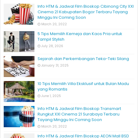
Info HTM & Jadwal Film Bioskop Cibinong City XXI
Cinema 21 Kabupaten Bogor Terbaru Tayang
Minggu Ini Coming Soon
March 20, 2022
5 Tips Memilih Kemeja dan Kaos Pria untuk
Tampil Stylish
July 28, 2026
Sejarah dan Perkembangan Teka-Teki Silang
January 31, 2025
10 Tips Memilih Villa Eksklusif untuk Bulan Madu
yang Romantis
June 1, 2025
Info HTM & Jadwal Film Bioskop Transmart
Rungkut XXI Cinema 21 Surabaya Terbaru
Tayang Minggu Ini Coming Soon
March 20, 2022
Info HTM & Jadwal Film Bioskop AEON Mall BSD