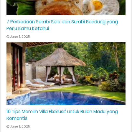
7 Perbedaan Serabi Solo dan Surabi Bandung yang
Perlu Kamu Ketahui
June 1, 2025
10 Tips Memilih Villa Eksklusif untuk Bulan Madu yang
Romantis
June 1, 2025