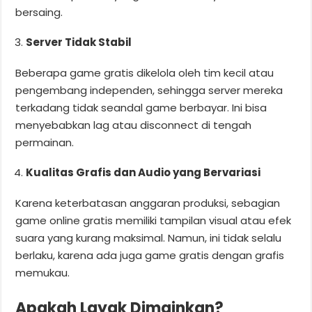
bersaing.
Server Tidak Stabil
Beberapa game gratis dikelola oleh tim kecil atau
pengembang independen, sehingga server mereka
terkadang tidak seandal game berbayar. Ini bisa
menyebabkan lag atau disconnect di tengah
permainan.
Kualitas Grafis dan Audio yang Bervariasi
Karena keterbatasan anggaran produksi, sebagian
game online gratis memiliki tampilan visual atau efek
suara yang kurang maksimal. Namun, ini tidak selalu
berlaku, karena ada juga game gratis dengan grafis
memukau.
Apakah Layak Dimainkan?