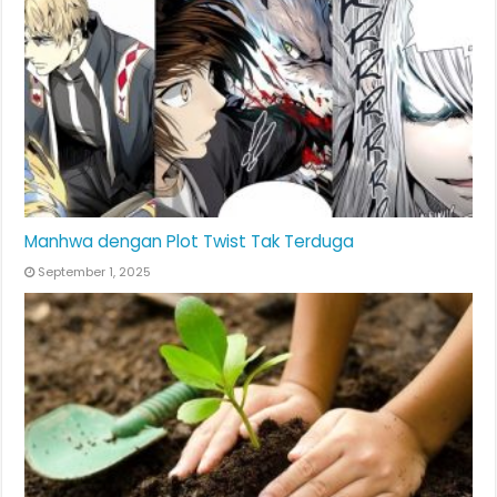
Manhwa dengan Plot Twist Tak Terduga
September 1, 2025