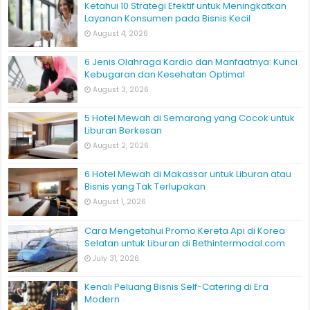
Ketahui 10 Strategi Efektif untuk Meningkatkan
Layanan Konsumen pada Bisnis Kecil
August 4, 2026
6 Jenis Olahraga Kardio dan Manfaatnya: Kunci
Kebugaran dan Kesehatan Optimal
August 3, 2026
5 Hotel Mewah di Semarang yang Cocok untuk
Liburan Berkesan
August 2, 2026
6 Hotel Mewah di Makassar untuk Liburan atau
Bisnis yang Tak Terlupakan
August 1, 2026
Cara Mengetahui Promo Kereta Api di Korea
Selatan untuk Liburan di Bethintermodal.com
July 31, 2026
Kenali Peluang Bisnis Self-Catering di Era
Modern