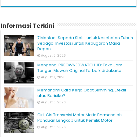
Informasi Terkini
7 Manfaat Sepeda Statis untuk Kesehatan Tubuh
Sebagai Investasi untuk Kebugaran Masa
Depan
August 8, 2026
Mengenal PREOWNEDWATCH-ID: Toko Jam
Tangan Mewah Original Terbaik di Jakarta
August 7, 2026
Memahami Cara Kerja Obat Slimming, Efektif
atau Berisiko?
August 6, 2026
Ciri-Ciri Transmisi Motor Matic Bermasalah:
Panduan Lengkap untuk Pemilik Motor
August 5, 2026