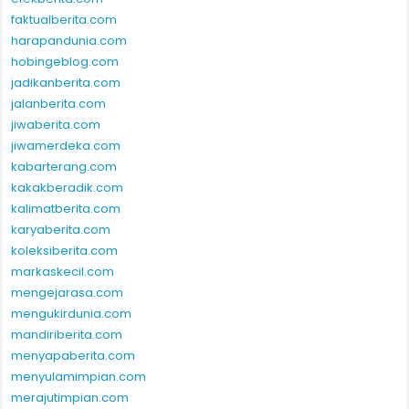
faktualberita.com
harapandunia.com
hobingeblog.com
jadikanberita.com
jalanberita.com
jiwaberita.com
jiwamerdeka.com
kabarterang.com
kakakberadik.com
kalimatberita.com
karyaberita.com
koleksiberita.com
markaskecil.com
mengejarasa.com
mengukirdunia.com
mandiriberita.com
menyapaberita.com
menyulamimpian.com
merajutimpian.com