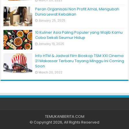
March 20, 2022
Peran Organisasi Non Profit Amal, Mengubah
Dunia Lewat Kebaikan
January 25, 2025
10 Kuliner Asia Paling Populer yang Wajib Kamu
Coba Sekali Seumur Hidup
January 19, 2025
Info HTM & Jadwal Film Bioskop TSM XXI Cinema
21 Makassar Terbaru Tayang Minggu Ini Coming
Soon
March 20, 2022
TEMUKANBERITA.COM
© Copyright 2026, All Rights Reserved