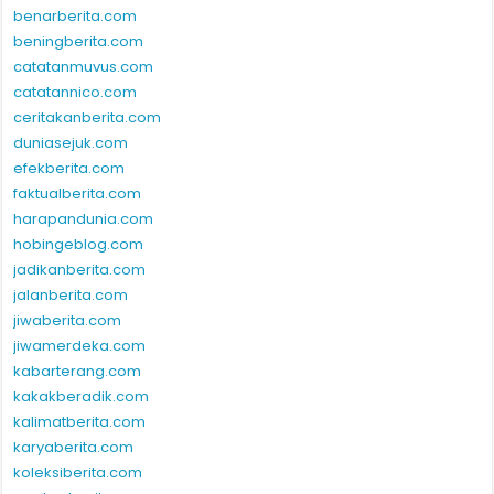
benarberita.com
beningberita.com
catatanmuvus.com
catatannico.com
ceritakanberita.com
duniasejuk.com
efekberita.com
faktualberita.com
harapandunia.com
hobingeblog.com
jadikanberita.com
jalanberita.com
jiwaberita.com
jiwamerdeka.com
kabarterang.com
kakakberadik.com
kalimatberita.com
karyaberita.com
koleksiberita.com