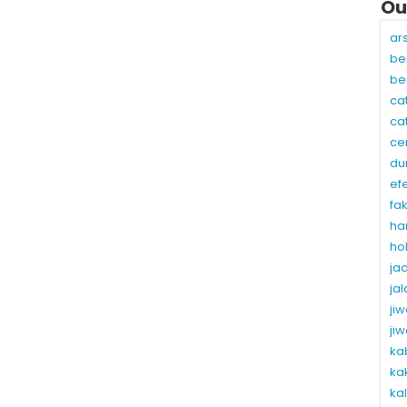
Ou
ar
be
be
ca
ca
ce
du
ef
fa
ha
ho
ja
ja
ji
ji
ka
ka
ka