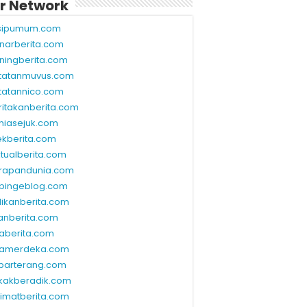
r Network
sipumum.com
narberita.com
ningberita.com
tatanmuvus.com
tatannico.com
ritakanberita.com
niasejuk.com
ekberita.com
ktualberita.com
rapandunia.com
bingeblog.com
dikanberita.com
lanberita.com
waberita.com
wamerdeka.com
barterang.com
kakberadik.com
limatberita.com