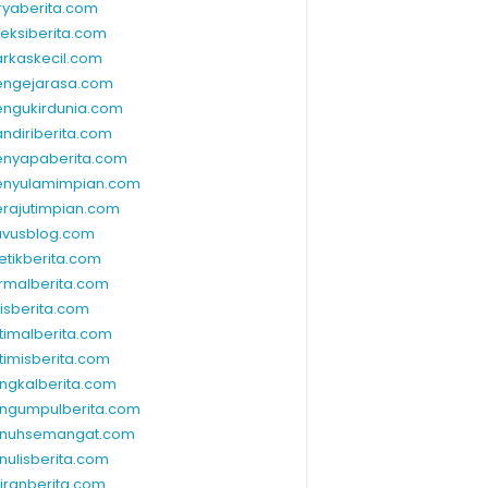
ryaberita.com
leksiberita.com
rkaskecil.com
ngejarasa.com
ngukirdunia.com
ndiriberita.com
nyapaberita.com
nyulamimpian.com
rajutimpian.com
vusblog.com
etikberita.com
rmalberita.com
lisberita.com
timalberita.com
timisberita.com
ngkalberita.com
ngumpulberita.com
nuhsemangat.com
nulisberita.com
kiranberita.com