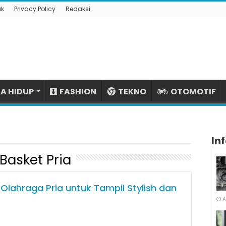
ak
Privacy Policy
Redaksi
A HIDUP
FASHION
TEKNO
OTOMOTIF
In
Basket Pria
lahraga Pria untuk Tampil Stylish dan
A