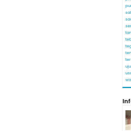
pu
sa
sa
se
ta
te
te
te
te
uj
us
wi
In