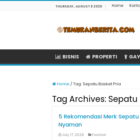
Home
Kont
THURSDAY , AUGUST 6 2026
BISNIS
PROPERTI
GAY
Home
/
Tag:
Sepatu Basket Pria
Tag Archives:
Sepatu 
5 Rekomendasi Merk Sepatu O
Nyaman
July 17, 2026
Fashion