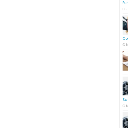
Fu
J
Co
M
So
M