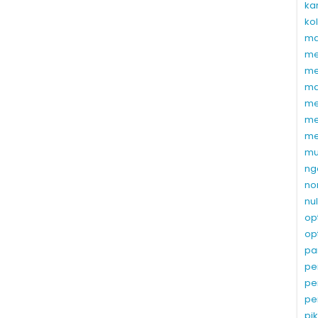
ka
ko
ma
me
me
ma
me
me
me
mu
ng
no
nu
op
op
pa
pe
pe
pe
pi