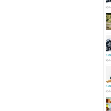
M
Co
M
Co
M