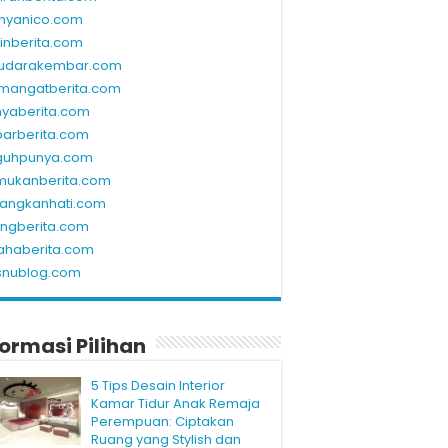
nyanico.com
linberita.com
udarakembar.com
mangatberita.com
nyaberita.com
barberita.com
guhpunya.com
mukanberita.com
rangkanhati.com
ungberita.com
ahaberita.com
snublog.com
formasi Pilihan
5 Tips Desain Interior
Kamar Tidur Anak Remaja
Perempuan: Ciptakan
Ruang yang Stylish dan