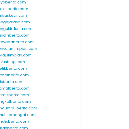
ryaberita.com
leksiberita.com
rkaskecil.com
ngejarasa.com
ngukirdunia.com
ndiriberita.com
nyapaberita.com
nyulamimpian.com
rajutimpian.com
vusblog.com
etikberita.com
rmalberita.com
lisberita.com
timalberita.com
timisberita.com
ngkalberita.com
ngumpulberita.com
nuhsemangat.com
nulisberita.com
kiranberita.com