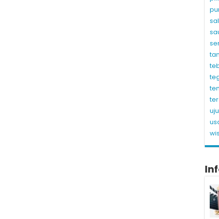
pu
sa
sa
se
ta
te
te
te
te
uj
us
wi
In