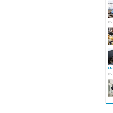
J
Mo
J