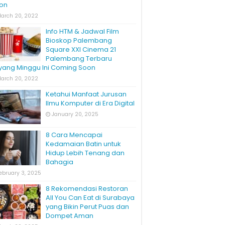
on
arch 20, 2022
Info HTM & Jadwal Film
Bioskop Palembang
Square XXI Cinema 21
Palembang Terbaru
yang Minggu Ini Coming Soon
arch 20, 2022
Ketahui Manfaat Jurusan
Ilmu Komputer di Era Digital
January 20, 2025
8 Cara Mencapai
Kedamaian Batin untuk
Hidup Lebih Tenang dan
Bahagia
ebruary 3, 2025
8 Rekomendasi Restoran
All You Can Eat di Surabaya
yang Bikin Perut Puas dan
Dompet Aman