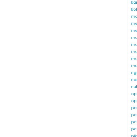
ka
ko
ma
me
me
ma
me
me
me
mu
ng
no
nu
op
op
pa
pe
pe
pe
pi