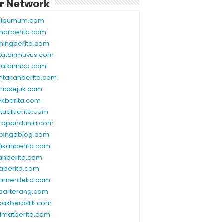
r Network
sipumum.com
narberita.com
ningberita.com
tatanmuvus.com
tatannico.com
ritakanberita.com
niasejuk.com
ekberita.com
ktualberita.com
rapandunia.com
bingeblog.com
dikanberita.com
lanberita.com
waberita.com
wamerdeka.com
barterang.com
kakberadik.com
limatberita.com