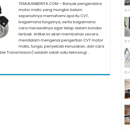
TEMUKANBERITA.COM – Banyak pengendara
motor matic yang mungkin belum
A
sepenuhnya memahami apa itu CVT,
bagaimana fungsinya, serta bagaimana
cara merawatnya agar tetap dalam kondisi
terbaik. Artikel ini akan membahas secara
mendalam mengenai pengertian CVT motor
A
matic, fungsi, penyebab kerusakan, dan cara
le Transmission) adalah salah satu teknologi …
A