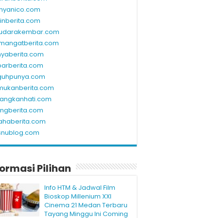
nyanico.com
linberita.com
udarakembar.com
mangatberita.com
nyaberita.com
barberita.com
guhpunya.com
mukanberita.com
rangkanhati.com
ungberita.com
ahaberita.com
snublog.com
formasi Pilihan
Info HTM & Jadwal Film
Bioskop Millenium XXI
Cinema 21 Medan Terbaru
Tayang Minggu Ini Coming