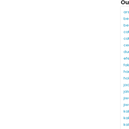
Ou
ar
be
be
ca
ca
ce
du
ef
fa
ha
ho
ja
ja
ji
ji
ka
ka
ka