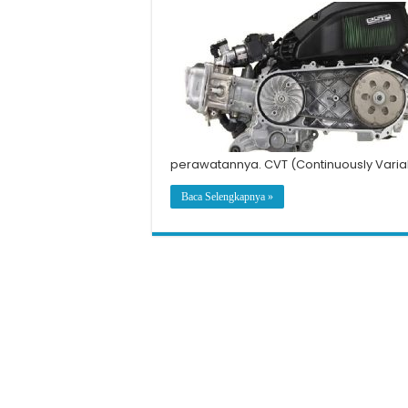
perawatannya. CVT (Continuously Variab
Baca Selengkapnya »