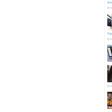
So
M
Ta
M
F