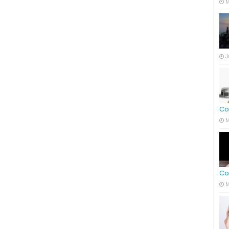
M
J
Co
M
Co
M