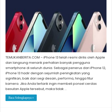
TEMUKANBERITA.COM – iPhone 13 telah resmi dirilis oleh Apple
dan langsung menarik perhatian banyak pengguna
smartphone di seluruh dunia. Sebagai penerus dari iPhone 12,
iPhone 13 hadir dengan sejumlah peningkatan yang
signifikan, baik dari segi desain, performa, hingga fitur
kamera. Jika Anda tertarik ingin membeli ponsel cerdas
besutan Apple tersebut, maka tidak …
Baca Selengkapnya »