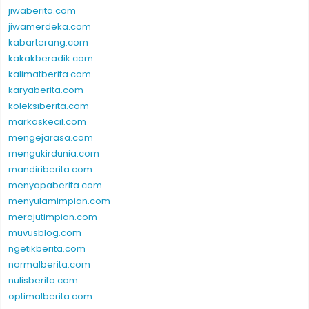
jiwaberita.com
jiwamerdeka.com
kabarterang.com
kakakberadik.com
kalimatberita.com
karyaberita.com
koleksiberita.com
markaskecil.com
mengejarasa.com
mengukirdunia.com
mandiriberita.com
menyapaberita.com
menyulamimpian.com
merajutimpian.com
muvusblog.com
ngetikberita.com
normalberita.com
nulisberita.com
optimalberita.com